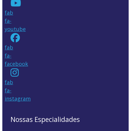
fab
fa-
youtube
fab
fa-
facebook
fab
fa-
instagram
Nossas Especialidades