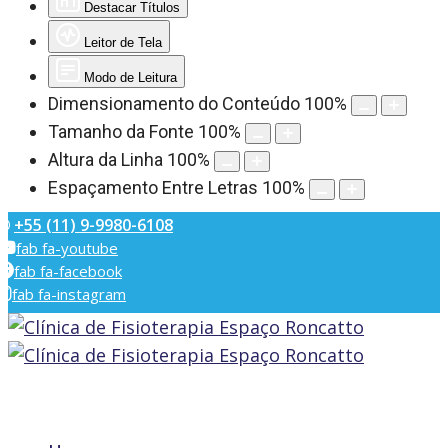
Destacar Títulos
Leitor de Tela
Modo de Leitura
Dimensionamento do Conteúdo
100
%
Tamanho da Fonte
100
%
Altura da Linha
100
%
Espaçamento Entre Letras
100
%
+55 (11) 9-9980-6108
fab fa-youtube
fab fa-facebook
fab fa-instagram